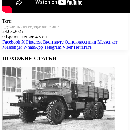
Теги
грузовик
легендарный
мощь
24.03.2025
0
Время чтения: 4 мин.
Facebook
X
Pinterest
Вконтакте
Одноклассники
Messenger
Messenger
WhatsApp
Telegram
Viber
Печатать
ПОХОЖИЕ СТАТЬИ