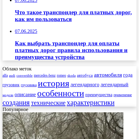
07.06.2025
Что такое транспондер для платных дорог,
как им пользоваться
07.06.2025
Как выбрать транспондер для оплаты
платных дорог правила использования и
преимущества устройства
Облако меток
автомобиля
года
автобуса
mercedes-benz
alfa
romeo
audi
convertible
skoda
история
легендарного
легендарный
грузовик
грузовика
особенности
описание
преимущества
применение
модели
создания
характеристики
технические
Популярное