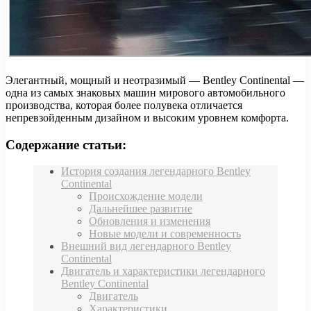
Элегантный, мощный и неотразимый — Bentley Continental —
одна из самых знаковых машин мирового автомобильного
производства, которая более полувека отличается
непревзойденным дизайном и высоким уровнем комфорта.
Содержание статьи:
История создания легендарного Bentley
Continental
Происхождение модели
Дальнейшее развитие
Обновления и изменения
Новые модели и современность
Внешний вид легендарного Bentley
Continental
Двигатель и характеристики легендарного
Bentley Continental
Двигатель
Характеристики