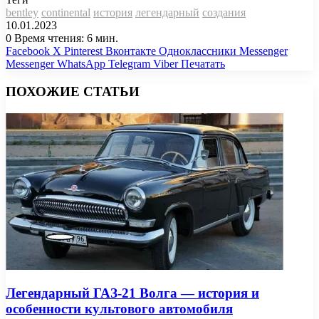
bentley
continental
история
легендарный
создания
10.01.2023
0
Время чтения: 6 мин.
Facebook
X
Pinterest
Вконтакте
Одноклассники
Messenger
Messenger
WhatsApp
Telegram
Viber
Печатать
ПОХОЖИЕ СТАТЬИ
Легендарный ГАЗ-21 Волга — история и
особенности культового автомобиля