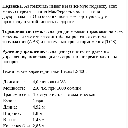
Подвеска.
Автомобиль имеет независимую подвеску всех
колес, спереди — типа МакФерсон, сзади — типа
двухрычажная. Она обеспечивает комфортную езду и
прекрасную устойчивость на дороге.
Тормозная система.
Оснащен дисковыми тормозами на всех
колесах. Также имеются антиблокировочная система
торможения (ABS) и система контроля торможения (TCS).
Рулевое управление.
Оснащено усилителем рулевого
управления, позволяющим быстро и точно реагировать на
повороты.
Технические характеристики Lexus LS400:
Двигатель:
4,0 литровый V8
Мощность:
250 л.с. при 5600 об/мин
Трансмиссия:
4-х ступенчатая автоматическая
Кузов:
Седан
Длина:
4,92 м
Ширина:
1,8 м
Высота:
1,43 м
Колесная база:
2,85 м