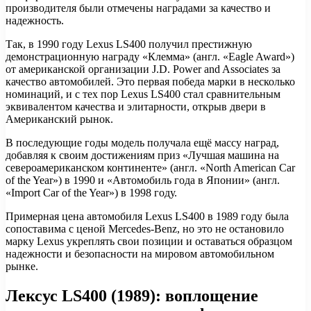
производителя были отмечены наградами за качество и
надежность.
Так, в 1990 году Lexus LS400 получил престижную
демонстрационную награду «Клемма» (англ. «Eagle Award»)
от американской организации J.D. Power and Associates за
качество автомобилей. Это первая победа марки в несколько
номинаций, и с тех пор Lexus LS400 стал сравнительным
эквивалентом качества и элитарности, открыв двери в
Американский рынок.
В последующие годы модель получала ещё массу наград,
добавляя к своим достижениям приз «Лучшая машина на
североамериканском континенте» (англ. «North American Car
of the Year») в 1990 и «Автомобиль года в Японии» (англ.
«Import Car of the Year») в 1998 году.
Примерная цена автомобиля Lexus LS400 в 1989 году была
сопоставима с ценой Mercedes-Benz, но это не остановило
марку Lexus укреплять свои позиции и оставаться образцом
надежности и безопасности на мировом автомобильном
рынке.
Лексус LS400 (1989): воплощение