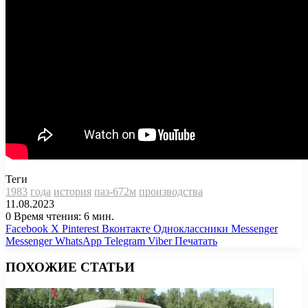
Теги
1983
года
история
паз-672м
производства
11.08.2023
0
Время чтения: 6 мин.
Facebook
X
Pinterest
Вконтакте
Одноклассники
Messenger
Messenger
WhatsApp
Telegram
Viber
Печатать
ПОХОЖИЕ СТАТЬИ