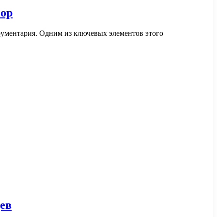
зор
рументария. Одним из ключевых элементов этого
цев