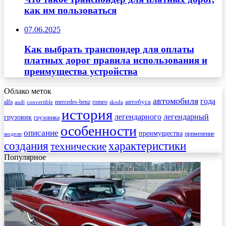
как им пользоваться
07.06.2025
Как выбрать транспондер для оплаты
платных дорог правила использования и
преимущества устройства
Облако меток
автомобиля
года
автобуса
mercedes-benz
alfa
romeo
audi
convertible
skoda
история
легендарного
легендарный
грузовик
грузовика
особенности
описание
преимущества
применение
модели
создания
характеристики
технические
Популярное