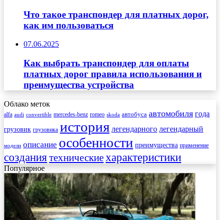
Что такое транспондер для платных дорог,
как им пользоваться
07.06.2025
Как выбрать транспондер для оплаты
платных дорог правила использования и
преимущества устройства
Облако меток
автомобиля
года
автобуса
mercedes-benz
alfa
romeo
audi
convertible
skoda
история
легендарного
легендарный
грузовик
грузовика
особенности
описание
преимущества
применение
модели
создания
характеристики
технические
Популярное