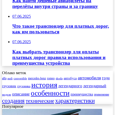
Как найти дешёвые авиабилеты на
перелёты внутри страны и за границу
07.06.2025
Что такое транспондер для платных дорог,
как им пользоваться
07.06.2025
Как выбрать транспондер для оплаты
платных дорог правила использования и
преимущества устройства
Облако меток
автомобиля
года
автобуса
mercedes-benz
alfa
romeo
audi
convertible
skoda
история
легендарного
легендарный
грузовик
грузовика
особенности
описание
преимущества
применение
модели
создания
характеристики
технические
Популярное