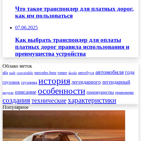
Что такое транспондер для платных дорог,
как им пользоваться
07.06.2025
Как выбрать транспондер для оплаты
платных дорог правила использования и
преимущества устройства
Облако меток
автомобиля
года
автобуса
mercedes-benz
alfa
romeo
audi
convertible
skoda
история
легендарного
легендарный
грузовик
грузовика
особенности
описание
преимущества
применение
модели
создания
характеристики
технические
Популярное