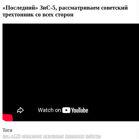
«Последний» ЗиС-5, рассматриваем советский
трехтонник со всех сторон
Теги
зис-э128
описание
основные
принцип
работы