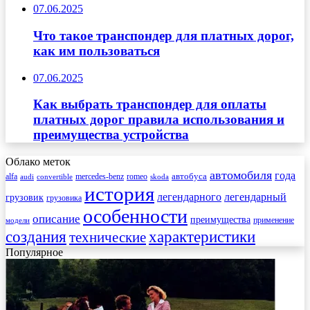
07.06.2025
Что такое транспондер для платных дорог,
как им пользоваться
07.06.2025
Как выбрать транспондер для оплаты
платных дорог правила использования и
преимущества устройства
Облако меток
автомобиля
года
автобуса
mercedes-benz
alfa
romeo
audi
convertible
skoda
история
легендарного
легендарный
грузовик
грузовика
особенности
описание
преимущества
применение
модели
создания
характеристики
технические
Популярное