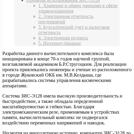
Примеры использования ЗИС-Э128
1. Хранение и обмен данными в сфере
здравоохранения
2. Электронная отчетность
предприятий
3. Бухгалтерский учет и налоговая
отчетность
4. Электронная подпись
5. Интернет-банкинг
Разработка данного вычислительного комплекса была
инициирована в конце 70-х годов научной группой,
возглавляемой академиком Б.Р.Стругоцким. Для реализации
проекта привлекались инженеры и ученые из расположенного
в городе Жуковский ОКБ им. М.В.Келдыша, где
разрабатывались системы управления космическими
аппаратами.
Система ЗИС-Э128 имела высокую производительность и
быстродействие, а также обладала определенной
масштабируемостью и гибкостью. Благодаря
электромеханическим реле, применяемым в устройствах
памяти, вычислительный комплекс не подвергался
воздействию переменных напряжений и наводок.
Несмотря на многолетнюю историю, компьютер ЗИС-Э128 до