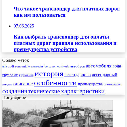
Что такое транспондер для платных дорог,
как им пользоваться
07.06.2025
Как выбрать транспондер для оплаты
платных дорог правила использования и
преимущества устройства
Облако меток
автомобиля
года
автобуса
mercedes-benz
alfa
romeo
audi
convertible
skoda
история
легендарного
легендарный
грузовик
грузовика
особенности
описание
преимущества
применение
модели
создания
характеристики
технические
Популярное