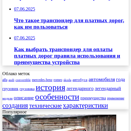
07.06.2025
Что такое транспондер для платных дорог,
как им пользоваться
07.06.2025
Как выбрать транспондер для оплаты
платных дорог правила использования и
преимущества устройства
Облако меток
автомобиля
года
автобуса
mercedes-benz
alfa
romeo
audi
convertible
skoda
история
легендарного
легендарный
грузовик
грузовика
особенности
описание
преимущества
применение
модели
создания
характеристики
технические
Популярное