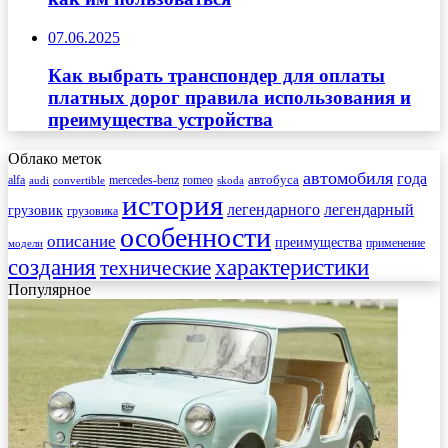
07.06.2025
Как выбрать транспондер для оплаты
платных дорог правила использования и
преимущества устройства
Облако меток
автомобиля
года
автобуса
mercedes-benz
alfa
romeo
audi
convertible
skoda
история
легендарного
легендарный
грузовик
грузовика
особенности
описание
преимущества
применение
модели
создания
характеристики
технические
Популярное