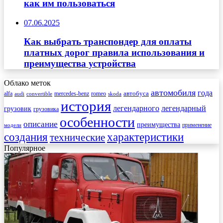
как им пользоваться
07.06.2025
Как выбрать транспондер для оплаты
платных дорог правила использования и
преимущества устройства
Облако меток
автомобиля
года
автобуса
mercedes-benz
alfa
romeo
audi
convertible
skoda
история
легендарного
легендарный
грузовик
грузовика
особенности
описание
преимущества
применение
модели
создания
характеристики
технические
Популярное