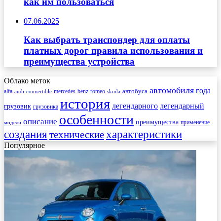
как им пользоваться
07.06.2025
Как выбрать транспондер для оплаты
платных дорог правила использования и
преимущества устройства
Облако меток
автомобиля
года
автобуса
mercedes-benz
alfa
romeo
audi
convertible
skoda
история
легендарного
легендарный
грузовик
грузовика
особенности
описание
преимущества
применение
модели
создания
характеристики
технические
Популярное