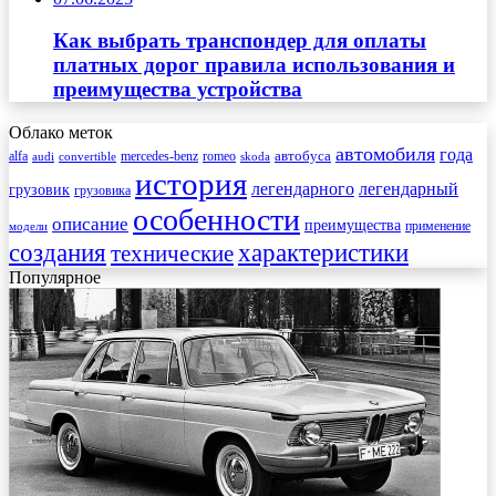
Как выбрать транспондер для оплаты
платных дорог правила использования и
преимущества устройства
Облако меток
автомобиля
года
автобуса
mercedes-benz
alfa
romeo
audi
convertible
skoda
история
легендарного
легендарный
грузовик
грузовика
особенности
описание
преимущества
применение
модели
создания
характеристики
технические
Популярное