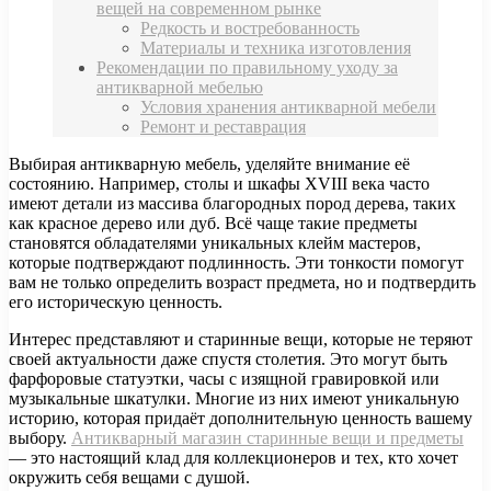
вещей на современном рынке
Редкость и востребованность
Материалы и техника изготовления
Рекомендации по правильному уходу за
антикварной мебелью
Условия хранения антикварной мебели
Ремонт и реставрация
Выбирая антикварную мебель, уделяйте внимание её
состоянию. Например, столы и шкафы XVIII века часто
имеют детали из массива благородных пород дерева, таких
как красное дерево или дуб. Всё чаще такие предметы
становятся обладателями уникальных клейм мастеров,
которые подтверждают подлинность. Эти тонкости помогут
вам не только определить возраст предмета, но и подтвердить
его историческую ценность.
Интерес представляют и старинные вещи, которые не теряют
своей актуальности даже спустя столетия. Это могут быть
фарфоровые статуэтки, часы с изящной гравировкой или
музыкальные шкатулки. Многие из них имеют уникальную
историю, которая придаёт дополнительную ценность вашему
выбору.
Антикварный магазин старинные вещи и предметы
— это настоящий клад для коллекционеров и тех, кто хочет
окружить себя вещами с душой.