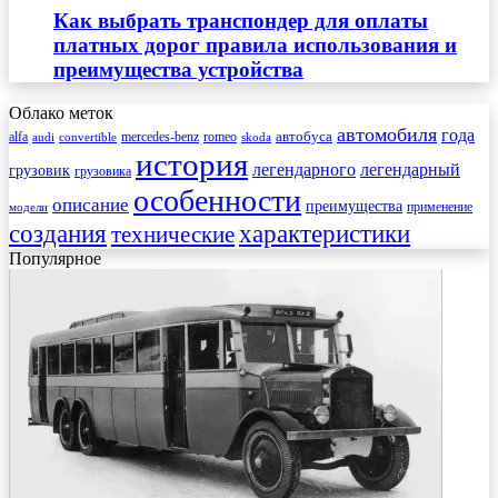
Как выбрать транспондер для оплаты
платных дорог правила использования и
преимущества устройства
Облако меток
автомобиля
года
автобуса
mercedes-benz
alfa
romeo
audi
convertible
skoda
история
легендарного
легендарный
грузовик
грузовика
особенности
описание
преимущества
применение
модели
создания
характеристики
технические
Популярное