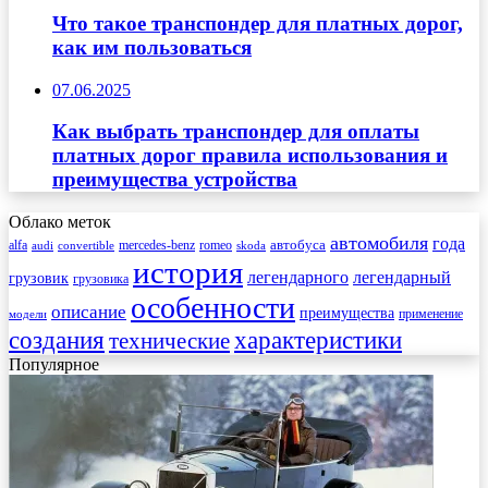
Что такое транспондер для платных дорог,
как им пользоваться
07.06.2025
Как выбрать транспондер для оплаты
платных дорог правила использования и
преимущества устройства
Облако меток
автомобиля
года
автобуса
mercedes-benz
alfa
romeo
audi
convertible
skoda
история
легендарного
легендарный
грузовик
грузовика
особенности
описание
преимущества
применение
модели
создания
характеристики
технические
Популярное