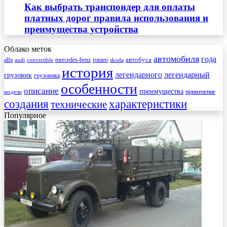
Как выбрать транспондер для оплаты
платных дорог правила использования и
преимущества устройства
Облако меток
автомобиля
года
автобуса
mercedes-benz
alfa
romeo
audi
convertible
skoda
история
легендарного
легендарный
грузовик
грузовика
особенности
описание
преимущества
применение
модели
создания
характеристики
технические
Популярное