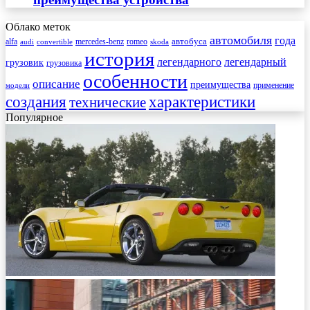
Облако меток
автомобиля
года
автобуса
mercedes-benz
alfa
romeo
audi
convertible
skoda
история
легендарного
легендарный
грузовик
грузовика
особенности
описание
преимущества
применение
модели
создания
характеристики
технические
Популярное