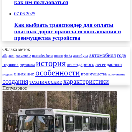
как им пользоваться
07.06.2025
Как выбрать транспондер для оплаты
платных дорог правила использования и
преимущества устройства
Облако меток
автомобиля
года
автобуса
mercedes-benz
alfa
romeo
audi
convertible
skoda
история
легендарного
легендарный
грузовик
грузовика
особенности
описание
преимущества
применение
модели
создания
характеристики
технические
Популярное