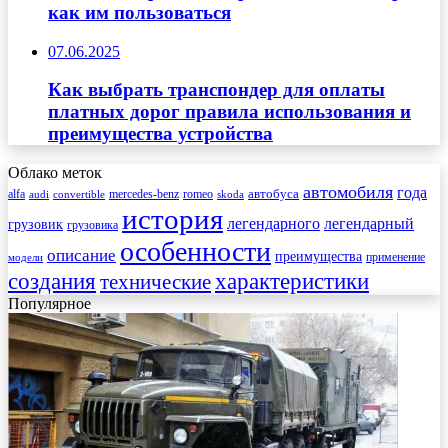
как им пользоваться
07.06.2025
Как выбрать транспондер для оплаты
платных дорог правила использования и
преимущества устройства
Облако меток
автомобиля
года
автобуса
mercedes-benz
alfa
romeo
audi
convertible
skoda
история
легендарного
легендарный
грузовик
грузовика
особенности
описание
преимущества
применение
модели
создания
характеристики
технические
Популярное