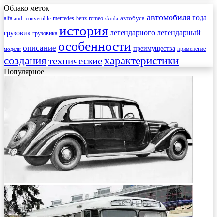
Облако меток
автомобиля
года
автобуса
mercedes-benz
alfa
romeo
audi
convertible
skoda
история
легендарного
легендарный
грузовик
грузовика
особенности
описание
преимущества
применение
модели
создания
характеристики
технические
Популярное