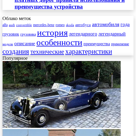
преимущества устройства
Облако меток
автомобиля
года
автобуса
mercedes-benz
alfa
romeo
audi
convertible
skoda
история
легендарного
легендарный
грузовик
грузовика
особенности
описание
преимущества
применение
модели
создания
характеристики
технические
Популярное