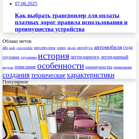
07.06.2025
Как выбрать транспондер для оплаты
платных дорог правила использования и
преимущества устройства
Облако меток
автомобиля
года
автобуса
mercedes-benz
alfa
romeo
audi
convertible
skoda
история
легендарного
легендарный
грузовик
грузовика
особенности
описание
преимущества
применение
модели
создания
характеристики
технические
Популярное