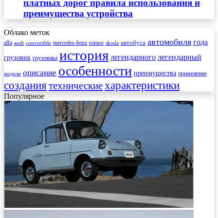
платных дорог правила использования и
преимущества устройства
Облако меток
автомобиля
года
автобуса
mercedes-benz
alfa
romeo
audi
convertible
skoda
история
легендарного
легендарный
грузовик
грузовика
особенности
описание
преимущества
применение
модели
создания
характеристики
технические
Популярное