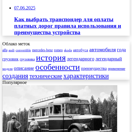
07.06.2025
Как выбрать транспондер для оплаты
платных дорог правила использования и
преимущества устройства
Облако меток
автомобиля
года
автобуса
mercedes-benz
alfa
romeo
audi
convertible
skoda
история
легендарного
легендарный
грузовик
грузовика
особенности
описание
преимущества
применение
модели
создания
характеристики
технические
Популярное