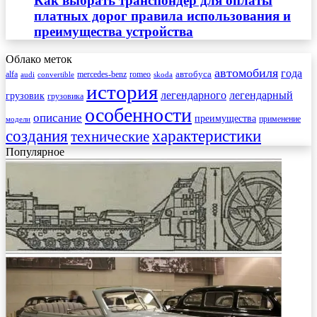
Как выбрать транспондер для оплаты
платных дорог правила использования и
преимущества устройства
Облако меток
автомобиля
года
автобуса
mercedes-benz
alfa
romeo
audi
convertible
skoda
история
легендарного
легендарный
грузовик
грузовика
особенности
описание
преимущества
применение
модели
создания
характеристики
технические
Популярное