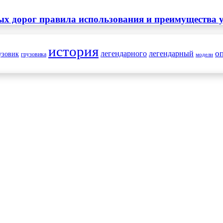
х дорог правила использования и преимущества у
история
о
легендарного
легендарный
узовик
грузовика
модели