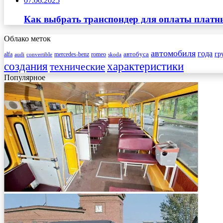
07.06.2025
Как выбрать транспондер для оплаты платны
Облако меток
автомобиля
года
автобуса
гр
mercedes-benz
alfa
romeo
audi
convertible
skoda
создания
характеристики
технические
Популярное