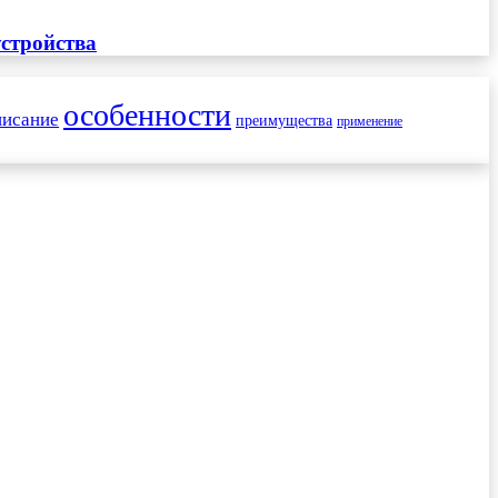
стройства
особенности
писание
преимущества
применение